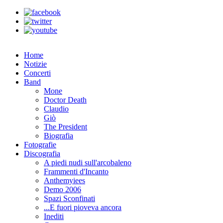
Home
Notizie
Concerti
Band
Mone
Doctor Death
Claudio
Giò
The President
Biografia
Fotografie
Discografia
A piedi nudi sull'arcobaleno
Frammenti d'Incanto
Anthemyiees
Demo 2006
Spazi Sconfinati
...E fuori pioveva ancora
Inediti