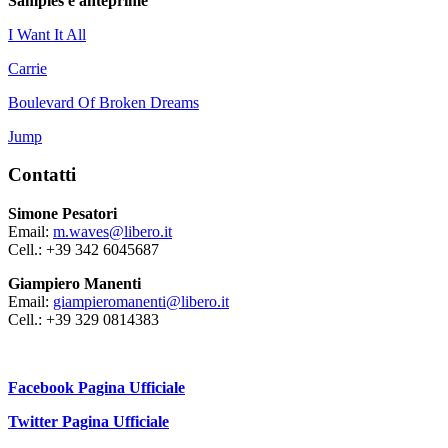
Samples e anteprime
I Want It All
Carrie
Boulevard Of Broken Dreams
Jump
Contatti
Simone Pesatori
Email:
m.waves@libero.it
Cell.: +39 342 6045687
Giampiero Manenti
Email:
giampieromanenti@libero.it
Cell.: +39 329 0814383
Facebook Pagina Ufficiale
Twitter Pagina Ufficiale